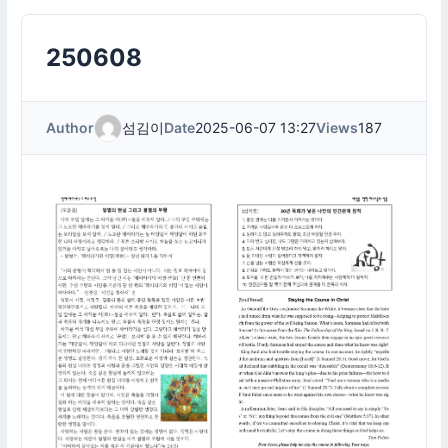
250608
Author
섬김이
Date
2025-06-07 13:27
Views
187