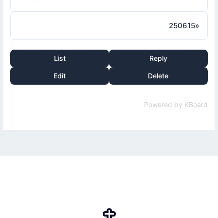
250615
»
List
Reply
Edit
Delete
Powered by KBoard