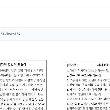
:51
Views
167