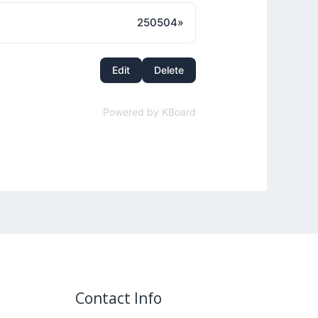
250504
»
Edit
Delete
Powered by KBoard
Contact Info