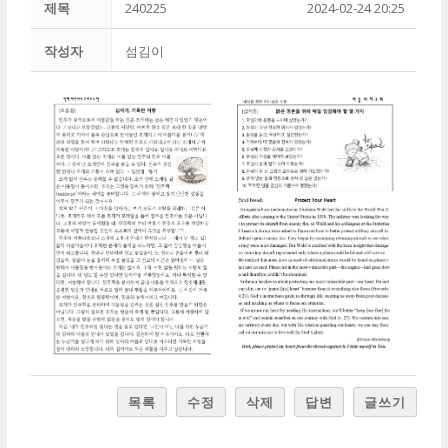
제목
240225
2024-02-24 20:25
작성자
섬김이
목록
수정
삭제
답변
글쓰기