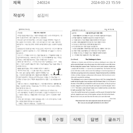
제목
240324
2024-03-23 15:59
작성자
섬김이
목록
수정
삭제
답변
글쓰기